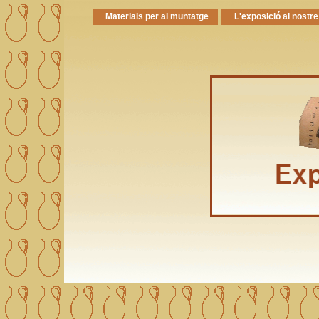
Materials per al muntatge
L'exposició al nostre