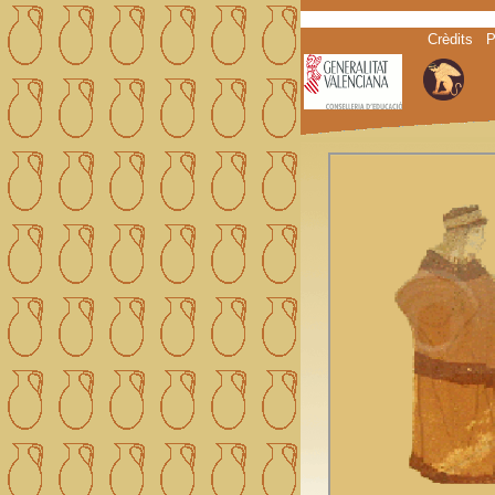
Crèdits
P