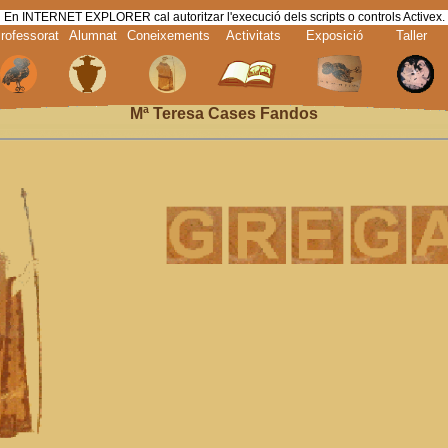
En INTERNET EXPLORER cal autoritzar l'execució dels scripts o controls Activex.
rofessorat
Alumnat
Coneixements
Activitats
Exposició
Taller
Mª Teresa Cases Fandos