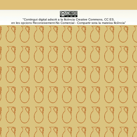
"Contingut digital adscrit a la llicència Creative Commons, CC ES,
en les opcions Reconeixement-No Comercial - Compartir sota la mateixa llicència"