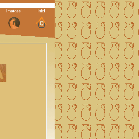
Imatges
Inici